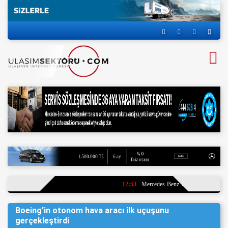
12:53
Mercedes-Benz Türk’ten Öz Diyarbak
Boeing’in otonom hava aracı ilk uçuşunu
gerçekleştirdi